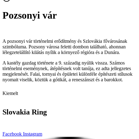
Pozsonyi vár
A pozsonyi vár történelmi erődítmény és Szlovákia fővárosának
szimbóluma. Pozsony városa feletti dombon található, ahonnan
lélegzetelállító kilátás nyílik a környező régióra és a Dunára.
A kastély gazdag története a 9. századig nyúlik vissza. Számos
történelmi eseménynek, átépítésnek volt tanúja, ez adta jellegzetes
megjelenését. Falai, tornyai és épületei különféle építészeti stílusok
nyomait viselik, köztük a gótikát, a reneszánszt és a barokkot.
Kiemelt
Slovakia Ring
Facebook
Instagram