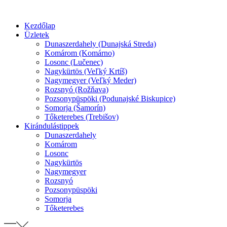
Preskočiť
na
Kezdőlap
obsah
Üzletek
Dunaszerdahely (Dunajská Streda)
Komárom (Komárno)
Losonc (Lučenec)
Nagykürtös (Veľký Krtíš)
Nagymegyer (Veľký Meder)
Rozsnyó (Rožňava)
Pozsonypüspöki (Podunajské Biskupice)
Somorja (Šamorín)
Tőketerebes (Trebišov)
Kirándulástippek
Dunaszerdahely
Komárom
Losonc
Nagykürtös
Nagymegyer
Rozsnyó
Pozsonypüspöki
Somorja
Tőketerebes