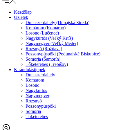
Kezdőlap
Üzletek
Dunaszerdahely (Dunajská Streda)
Komárom (Komárno)
Losonc (Lučenec)
Nagykürtös (Veľký Krtíš)
Nagymegyer (Veľký Meder)
Rozsnyó (Rožňava)
Pozsonypüspöki (Podunajské Biskupice)
Somorja (Šamorín)
Tőketerebes (Trebišov)
Kirándulástippek
Dunaszerdahely
Komárom
Losonc
Nagykürtös
Nagymegyer
Rozsnyó
Pozsonypüspöki
Somorja
Tőketerebes