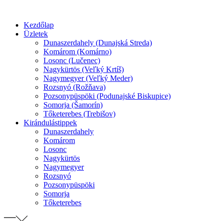
Preskočiť
na
Kezdőlap
obsah
Üzletek
Dunaszerdahely (Dunajská Streda)
Komárom (Komárno)
Losonc (Lučenec)
Nagykürtös (Veľký Krtíš)
Nagymegyer (Veľký Meder)
Rozsnyó (Rožňava)
Pozsonypüspöki (Podunajské Biskupice)
Somorja (Šamorín)
Tőketerebes (Trebišov)
Kirándulástippek
Dunaszerdahely
Komárom
Losonc
Nagykürtös
Nagymegyer
Rozsnyó
Pozsonypüspöki
Somorja
Tőketerebes