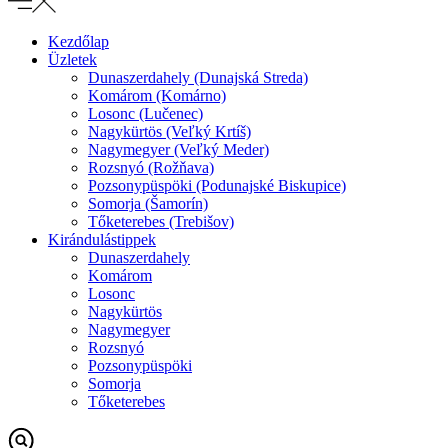
Kezdőlap
Üzletek
Dunaszerdahely (Dunajská Streda)
Komárom (Komárno)
Losonc (Lučenec)
Nagykürtös (Veľký Krtíš)
Nagymegyer (Veľký Meder)
Rozsnyó (Rožňava)
Pozsonypüspöki (Podunajské Biskupice)
Somorja (Šamorín)
Tőketerebes (Trebišov)
Kirándulástippek
Dunaszerdahely
Komárom
Losonc
Nagykürtös
Nagymegyer
Rozsnyó
Pozsonypüspöki
Somorja
Tőketerebes