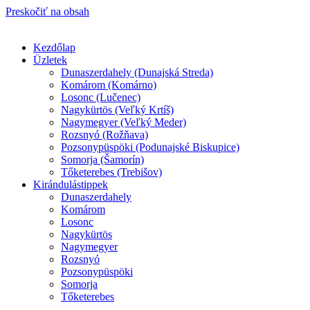
Preskočiť na obsah
Kezdőlap
Üzletek
Dunaszerdahely (Dunajská Streda)
Komárom (Komárno)
Losonc (Lučenec)
Nagykürtös (Veľký Krtíš)
Nagymegyer (Veľký Meder)
Rozsnyó (Rožňava)
Pozsonypüspöki (Podunajské Biskupice)
Somorja (Šamorín)
Tőketerebes (Trebišov)
Kirándulástippek
Dunaszerdahely
Komárom
Losonc
Nagykürtös
Nagymegyer
Rozsnyó
Pozsonypüspöki
Somorja
Tőketerebes