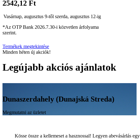
2542,12 Ft
Vasárnap, augusztus 9-től szerda, augusztus 12-ig
*Az OTP Bank 2026.7.30-i közvetlen árfolyama
szerint.
Termékek megtekintése
Minden héten új akciók!
Legújabb akciós ajánlatok
Dunaszerdahely (Dunajská Streda)
Megmutatni az üzletet
Kösse össze a kellemeset a hasznossal! Legyen abevásárlás egy 