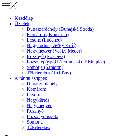
Kezdőlap
Üzletek
Dunaszerdahely (Dunajská Streda)
Komárom (Komárno)
Losonc (Lučenec)
Nagykürtös (Veľký Krtíš)
Nagymegyer (Veľký Meder)
Rozsnyó (Rožňava)
Pozsonypüspöki (Podunajské Biskupice)
Somorja (Šamorín)
Tőketerebes (Trebišov)
Kirándulástippek
Dunaszerdahely
Komárom
Losonc
Nagykürtös
Nagymegyer
Rozsnyó
Pozsonypüspöki
Somorja
Tőketerebes