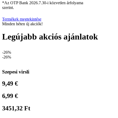
*Az OTP Bank 2026.7.30-i közvetlen árfolyama
szerint.
Termékek megtekintése
Minden héten új akciók!
Legújabb akciós ajánlatok
-26%
-26%
Szepesi virsli
9,49 €
6,99 €
3451,32 Ft