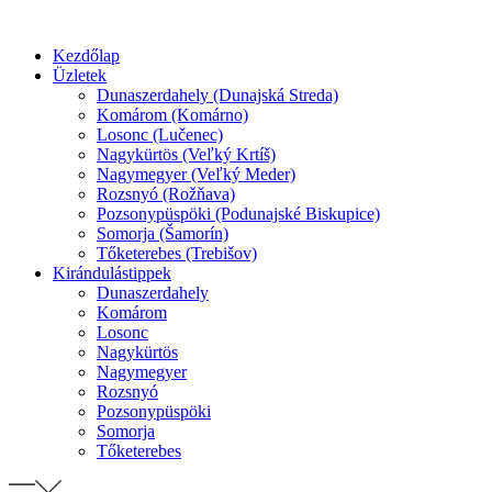
Preskočiť
na
Kezdőlap
obsah
Üzletek
Dunaszerdahely (Dunajská Streda)
Komárom (Komárno)
Losonc (Lučenec)
Nagykürtös (Veľký Krtíš)
Nagymegyer (Veľký Meder)
Rozsnyó (Rožňava)
Pozsonypüspöki (Podunajské Biskupice)
Somorja (Šamorín)
Tőketerebes (Trebišov)
Kirándulástippek
Dunaszerdahely
Komárom
Losonc
Nagykürtös
Nagymegyer
Rozsnyó
Pozsonypüspöki
Somorja
Tőketerebes