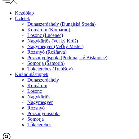
Kezdőlap
Üzletek
Dunaszerdahely (Dunajská Streda)
Komárom (Komárno)
Losonc (Lučenec)
Nagykürtös (Veľký Krtíš)
Nagymegyer (Veľký Meder)
Rozsnyó (Rožňava)
Pozsonypüspöki (Podunajské Biskupice)
Somorja (Šamorín)
Tőketerebes (Trebišov)
Kirándulástippek
Dunaszerdahely
Komárom
Losonc
Nagykürtös
Nagymegyer
Rozsnyó
Pozsonypüspöki
Somorja
Tőketerebes