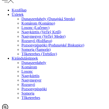
Kezdőlap
Üzletek
Dunaszerdahely (Dunajská Streda)
Komárom (Komárno)
Losonc (Lučenec)
Nagykürtös (Veľký Krtíš)
Nagymegyer (Veľký Meder)
Rozsnyó (Rožňava)
Pozsonypüspöki (Podunajské Biskupice)
Somorja (Šamorín)
Tőketerebes (Trebišov)
Kirándulástippek
Dunaszerdahely
Komárom
Losonc
Nagykürtös
Nagymegyer
Rozsnyó
Pozsonypüspöki
Somorja
Tőketerebes