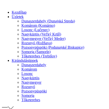
Preskočiť
na
Kezdőlap
obsah
Üzletek
Dunaszerdahely (Dunajská Streda)
Komárom (Komárno)
Losonc (Lučenec)
Nagykürtös (Veľký Krtíš)
Nagymegyer (Veľký Meder)
Rozsnyó (Rožňava)
Pozsonypüspöki (Podunajské Biskupice)
Somorja (Šamorín)
Tőketerebes (Trebišov)
Kirándulástippek
Dunaszerdahely
Komárom
Losonc
Nagykürtös
Nagymegyer
Rozsnyó
Pozsonypüspöki
Somorja
Tőketerebes