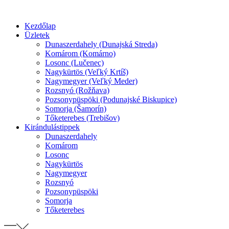
Preskočiť
na
Kezdőlap
obsah
Üzletek
Dunaszerdahely (Dunajská Streda)
Komárom (Komárno)
Losonc (Lučenec)
Nagykürtös (Veľký Krtíš)
Nagymegyer (Veľký Meder)
Rozsnyó (Rožňava)
Pozsonypüspöki (Podunajské Biskupice)
Somorja (Šamorín)
Tőketerebes (Trebišov)
Kirándulástippek
Dunaszerdahely
Komárom
Losonc
Nagykürtös
Nagymegyer
Rozsnyó
Pozsonypüspöki
Somorja
Tőketerebes