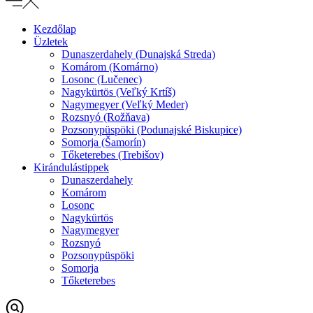
Kezdőlap
Üzletek
Dunaszerdahely (Dunajská Streda)
Komárom (Komárno)
Losonc (Lučenec)
Nagykürtös (Veľký Krtíš)
Nagymegyer (Veľký Meder)
Rozsnyó (Rožňava)
Pozsonypüspöki (Podunajské Biskupice)
Somorja (Šamorín)
Tőketerebes (Trebišov)
Kirándulástippek
Dunaszerdahely
Komárom
Losonc
Nagykürtös
Nagymegyer
Rozsnyó
Pozsonypüspöki
Somorja
Tőketerebes