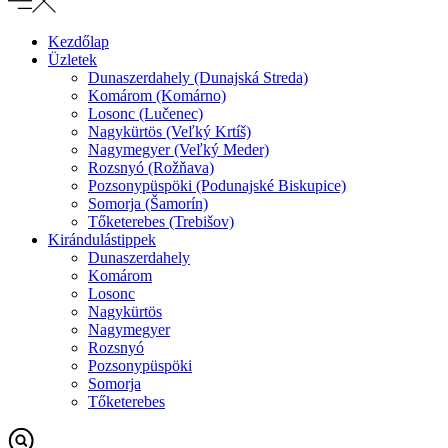
Kezdőlap
Üzletek
Dunaszerdahely (Dunajská Streda)
Komárom (Komárno)
Losonc (Lučenec)
Nagykürtös (Veľký Krtíš)
Nagymegyer (Veľký Meder)
Rozsnyó (Rožňava)
Pozsonypüspöki (Podunajské Biskupice)
Somorja (Šamorín)
Tőketerebes (Trebišov)
Kirándulástippek
Dunaszerdahely
Komárom
Losonc
Nagykürtös
Nagymegyer
Rozsnyó
Pozsonypüspöki
Somorja
Tőketerebes