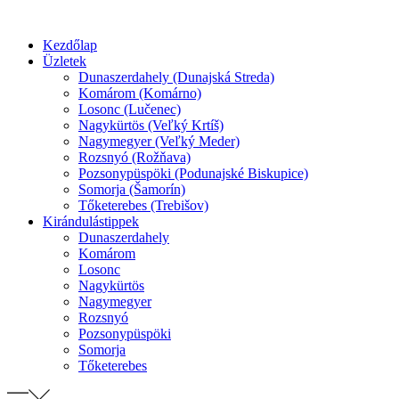
Preskočiť
na
Kezdőlap
obsah
Üzletek
Dunaszerdahely (Dunajská Streda)
Komárom (Komárno)
Losonc (Lučenec)
Nagykürtös (Veľký Krtíš)
Nagymegyer (Veľký Meder)
Rozsnyó (Rožňava)
Pozsonypüspöki (Podunajské Biskupice)
Somorja (Šamorín)
Tőketerebes (Trebišov)
Kirándulástippek
Dunaszerdahely
Komárom
Losonc
Nagykürtös
Nagymegyer
Rozsnyó
Pozsonypüspöki
Somorja
Tőketerebes