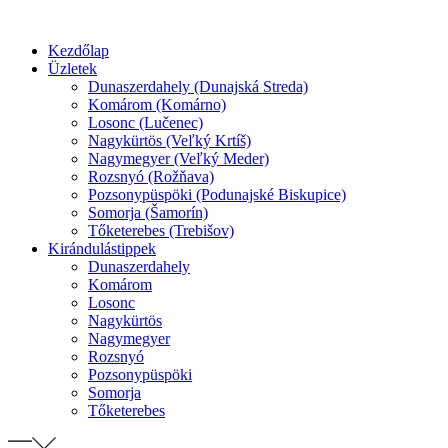
Preskočiť
na
Kezdőlap
obsah
Üzletek
Dunaszerdahely (Dunajská Streda)
Komárom (Komárno)
Losonc (Lučenec)
Nagykürtös (Veľký Krtíš)
Nagymegyer (Veľký Meder)
Rozsnyó (Rožňava)
Pozsonypüspöki (Podunajské Biskupice)
Somorja (Šamorín)
Tőketerebes (Trebišov)
Kirándulástippek
Dunaszerdahely
Komárom
Losonc
Nagykürtös
Nagymegyer
Rozsnyó
Pozsonypüspöki
Somorja
Tőketerebes