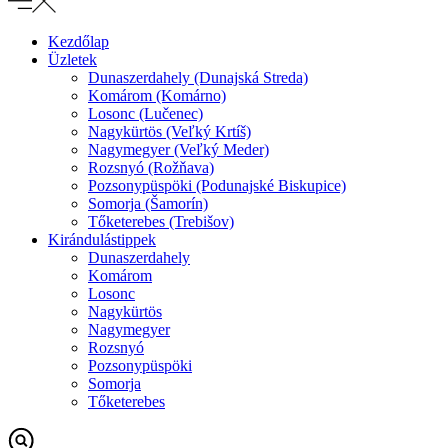
Kezdőlap
Üzletek
Dunaszerdahely (Dunajská Streda)
Komárom (Komárno)
Losonc (Lučenec)
Nagykürtös (Veľký Krtíš)
Nagymegyer (Veľký Meder)
Rozsnyó (Rožňava)
Pozsonypüspöki (Podunajské Biskupice)
Somorja (Šamorín)
Tőketerebes (Trebišov)
Kirándulástippek
Dunaszerdahely
Komárom
Losonc
Nagykürtös
Nagymegyer
Rozsnyó
Pozsonypüspöki
Somorja
Tőketerebes