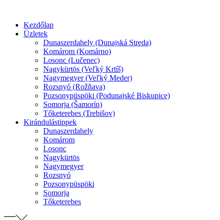
Preskočiť
na
Kezdőlap
obsah
Üzletek
Dunaszerdahely (Dunajská Streda)
Komárom (Komárno)
Losonc (Lučenec)
Nagykürtös (Veľký Krtíš)
Nagymegyer (Veľký Meder)
Rozsnyó (Rožňava)
Pozsonypüspöki (Podunajské Biskupice)
Somorja (Šamorín)
Tőketerebes (Trebišov)
Kirándulástippek
Dunaszerdahely
Komárom
Losonc
Nagykürtös
Nagymegyer
Rozsnyó
Pozsonypüspöki
Somorja
Tőketerebes