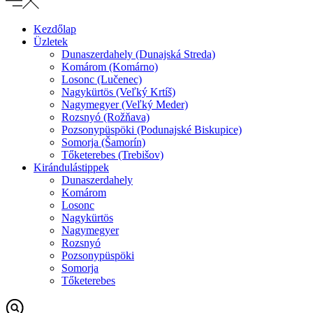
Kezdőlap
Üzletek
Dunaszerdahely (Dunajská Streda)
Komárom (Komárno)
Losonc (Lučenec)
Nagykürtös (Veľký Krtíš)
Nagymegyer (Veľký Meder)
Rozsnyó (Rožňava)
Pozsonypüspöki (Podunajské Biskupice)
Somorja (Šamorín)
Tőketerebes (Trebišov)
Kirándulástippek
Dunaszerdahely
Komárom
Losonc
Nagykürtös
Nagymegyer
Rozsnyó
Pozsonypüspöki
Somorja
Tőketerebes