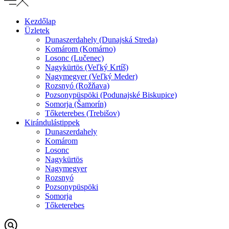
Kezdőlap
Üzletek
Dunaszerdahely (Dunajská Streda)
Komárom (Komárno)
Losonc (Lučenec)
Nagykürtös (Veľký Krtíš)
Nagymegyer (Veľký Meder)
Rozsnyó (Rožňava)
Pozsonypüspöki (Podunajské Biskupice)
Somorja (Šamorín)
Tőketerebes (Trebišov)
Kirándulástippek
Dunaszerdahely
Komárom
Losonc
Nagykürtös
Nagymegyer
Rozsnyó
Pozsonypüspöki
Somorja
Tőketerebes