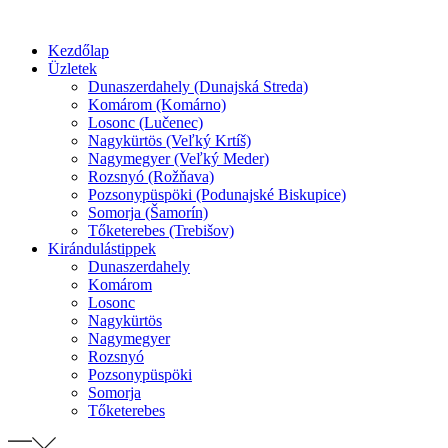
Preskočiť
na
Kezdőlap
obsah
Üzletek
Dunaszerdahely (Dunajská Streda)
Komárom (Komárno)
Losonc (Lučenec)
Nagykürtös (Veľký Krtíš)
Nagymegyer (Veľký Meder)
Rozsnyó (Rožňava)
Pozsonypüspöki (Podunajské Biskupice)
Somorja (Šamorín)
Tőketerebes (Trebišov)
Kirándulástippek
Dunaszerdahely
Komárom
Losonc
Nagykürtös
Nagymegyer
Rozsnyó
Pozsonypüspöki
Somorja
Tőketerebes