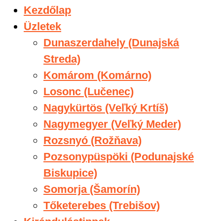
Kezdőlap
Üzletek
Dunaszerdahely (Dunajská
Streda)
Komárom (Komárno)
Losonc (Lučenec)
Nagykürtös (Veľký Krtíš)
Nagymegyer (Veľký Meder)
Rozsnyó (Rožňava)
Pozsonypüspöki (Podunajské
Biskupice)
Somorja (Šamorín)
Tőketerebes (Trebišov)