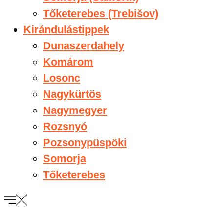
Tőketerebes (Trebišov)
Kirándulástippek
Dunaszerdahely
Komárom
Losonc
Nagykürtös
Nagymegyer
Rozsnyó
Pozsonypüspöki
Somorja
Tőketerebes