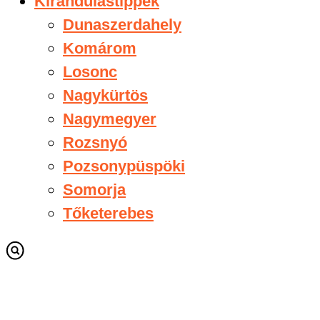
Kirándulástippek
Dunaszerdahely
Komárom
Losonc
Nagykürtös
Nagymegyer
Rozsnyó
Pozsonypüspöki
Somorja
Tőketerebes