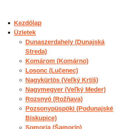
Preskočiť
na
Kezdőlap
obsah
Üzletek
Dunaszerdahely (Dunajská
Streda)
Komárom (Komárno)
Losonc (Lučenec)
Nagykürtös (Veľký Krtíš)
Nagymegyer (Veľký Meder)
Rozsnyó (Rožňava)
Pozsonypüspöki (Podunajské
Biskupice)
Somorja (Šamorín)