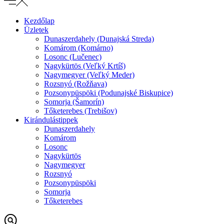
Kezdőlap
Üzletek
Dunaszerdahely (Dunajská Streda)
Komárom (Komárno)
Losonc (Lučenec)
Nagykürtös (Veľký Krtíš)
Nagymegyer (Veľký Meder)
Rozsnyó (Rožňava)
Pozsonypüspöki (Podunajské Biskupice)
Somorja (Šamorín)
Tőketerebes (Trebišov)
Kirándulástippek
Dunaszerdahely
Komárom
Losonc
Nagykürtös
Nagymegyer
Rozsnyó
Pozsonypüspöki
Somorja
Tőketerebes