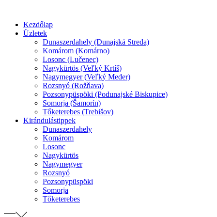
Preskočiť
na
Kezdőlap
obsah
Üzletek
Dunaszerdahely (Dunajská Streda)
Komárom (Komárno)
Losonc (Lučenec)
Nagykürtös (Veľký Krtíš)
Nagymegyer (Veľký Meder)
Rozsnyó (Rožňava)
Pozsonypüspöki (Podunajské Biskupice)
Somorja (Šamorín)
Tőketerebes (Trebišov)
Kirándulástippek
Dunaszerdahely
Komárom
Losonc
Nagykürtös
Nagymegyer
Rozsnyó
Pozsonypüspöki
Somorja
Tőketerebes