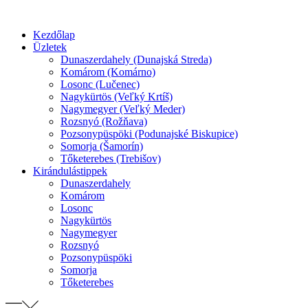
Preskočiť
na
Kezdőlap
obsah
Üzletek
Dunaszerdahely (Dunajská Streda)
Komárom (Komárno)
Losonc (Lučenec)
Nagykürtös (Veľký Krtíš)
Nagymegyer (Veľký Meder)
Rozsnyó (Rožňava)
Pozsonypüspöki (Podunajské Biskupice)
Somorja (Šamorín)
Tőketerebes (Trebišov)
Kirándulástippek
Dunaszerdahely
Komárom
Losonc
Nagykürtös
Nagymegyer
Rozsnyó
Pozsonypüspöki
Somorja
Tőketerebes