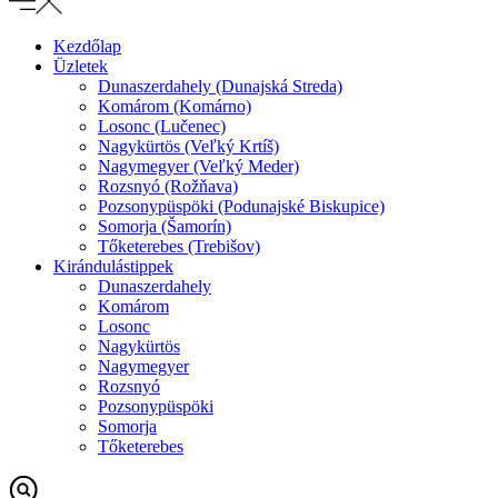
Kezdőlap
Üzletek
Dunaszerdahely (Dunajská Streda)
Komárom (Komárno)
Losonc (Lučenec)
Nagykürtös (Veľký Krtíš)
Nagymegyer (Veľký Meder)
Rozsnyó (Rožňava)
Pozsonypüspöki (Podunajské Biskupice)
Somorja (Šamorín)
Tőketerebes (Trebišov)
Kirándulástippek
Dunaszerdahely
Komárom
Losonc
Nagykürtös
Nagymegyer
Rozsnyó
Pozsonypüspöki
Somorja
Tőketerebes