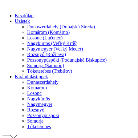
Preskočiť
na
Kezdőlap
obsah
Üzletek
Dunaszerdahely (Dunajská Streda)
Komárom (Komárno)
Losonc (Lučenec)
Nagykürtös (Veľký Krtíš)
Nagymegyer (Veľký Meder)
Rozsnyó (Rožňava)
Pozsonypüspöki (Podunajské Biskupice)
Somorja (Šamorín)
Tőketerebes (Trebišov)
Kirándulástippek
Dunaszerdahely
Komárom
Losonc
Nagykürtös
Nagymegyer
Rozsnyó
Pozsonypüspöki
Somorja
Tőketerebes