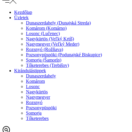
Kezdőlap
Üzletek
Dunaszerdahely (Dunajská Streda)
Komárom (Komárno)
Losonc (Lučenec)
Nagykürtös (Veľký Krtíš)
Nagymegyer (Veľký Meder)
Rozsnyó (Rožňava)
Pozsonypüspöki (Podunajské Biskupice)
Somorja (Šamorín)
Tőketerebes (Trebišov)
Kirándulástippek
Dunaszerdahely
Komárom
Losonc
Nagykürtös
Nagymegyer
Rozsnyó
Pozsonypüspöki
Somorja
Tőketerebes