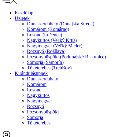
Kezdőlap
Üzletek
Dunaszerdahely (Dunajská Streda)
Komárom (Komárno)
Losonc (Lučenec)
Nagykürtös (Veľký Krtíš)
Nagymegyer (Veľký Meder)
Rozsnyó (Rožňava)
Pozsonypüspöki (Podunajské Biskupice)
Somorja (Šamorín)
Tőketerebes (Trebišov)
Kirándulástippek
Dunaszerdahely
Komárom
Losonc
Nagykürtös
Nagymegyer
Rozsnyó
Pozsonypüspöki
Somorja
Tőketerebes