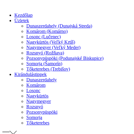
Preskočiť
na
Kezdőlap
obsah
Üzletek
Dunaszerdahely (Dunajská Streda)
Komárom (Komárno)
Losonc (Lučenec)
Nagykürtös (Veľký Krtíš)
Nagymegyer (Veľký Meder)
Rozsnyó (Rožňava)
Pozsonypüspöki (Podunajské Biskupice)
Somorja (Šamorín)
Tőketerebes (Trebišov)
Kirándulástippek
Dunaszerdahely
Komárom
Losonc
Nagykürtös
Nagymegyer
Rozsnyó
Pozsonypüspöki
Somorja
Tőketerebes